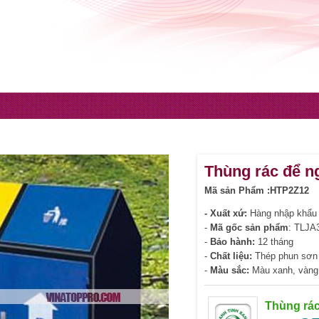
Thùng rác để n
Mã sản Phẩm :HTP2Z12
- Xuất xứ:
Hàng nhập khẩu
-
Mã gốc sản phẩm
: TLJA
-
Bảo hành:
12 tháng
-
Chất liệu:
Thép phun sơn
-
Màu sắc:
Màu xanh, vàng
Thùng rác