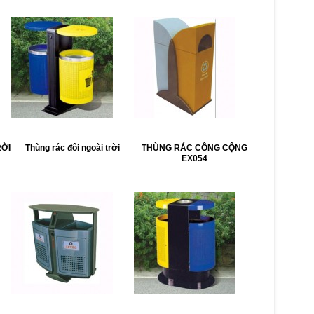
RỜI
Thùng rác đôi ngoài trời
THÙNG RÁC CÔNG CỘNG
EX054