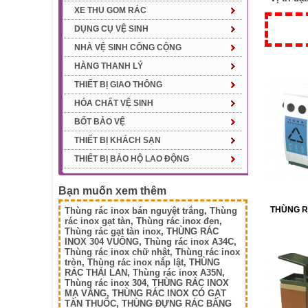
XE THU GOM RÁC
DỤNG CỤ VỆ SINH
NHÀ VỆ SINH CÔNG CỘNG
HÀNG THANH LÝ
THIẾT BỊ GIAO THÔNG
HÓA CHẤT VỆ SINH
BỐT BẢO VỆ
THIẾT BỊ KHÁCH SẠN
THIẾT BỊ BẢO HỘ LAO ĐỘNG
Bạn muốn xem thêm
THÙNG R
Thùng rác inox bán nguyệt trắng
,
Thùng
rác inox gạt tàn
,
Thùng rác inox đen
,
Thùng rác gạt tàn inox
,
THÙNG RÁC
INOX 304 VUÔNG
,
Thùng rác inox A34C
,
Thùng rác inox chữ nhật
,
Thùng rác inox
tròn
,
Thùng rác inox nắp lật
,
THÙNG
RÁC THÁI LAN
,
Thùng rác inox A35N
,
Thùng rác inox 304
,
THÙNG RÁC INOX
MẠ VÀNG
,
THÙNG RÁC INOX CÓ GẠT
TÀN THUỐC
,
THÙNG ĐỰNG RÁC BẰNG