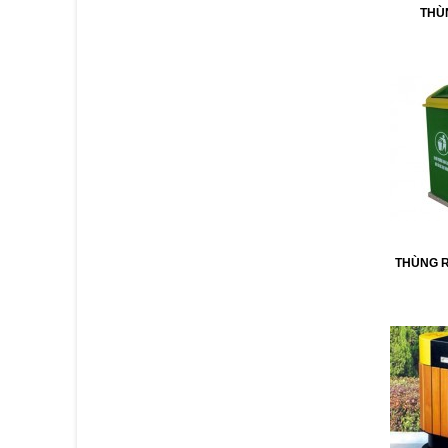
THÙ
THÙNG R