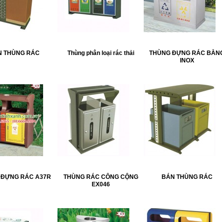
N THÙNG RÁC
Thùng phân loại rác thải
THÙNG ĐỰNG RÁC BẰN
INOX
 ĐỰNG RÁC A37R
THÙNG RÁC CÔNG CỘNG
BÁN THÙNG RÁC
EX046