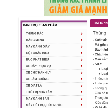
Mô tả chi
DANH MỤC SẢN PHẨM
Thùng 
THÙNG RÁC
- Xuất xứ:
BẢNG MENU
-
Mã gốc 
MÁY ĐÁNH GIẦY
-
Bảo hàn
CỘT CHẮN INOX
-
Chất liệu
-
Màu sắc:
BỤC PHÁT BIỂU
- Size:
XE ĐẨY PHỤC VỤ
+ Loại 
XE CHỞ HÀNH LÝ
+ Loại 
- Thùng rá
XE LÀM BUỒNG
- Thùng rá
XE GIẶT LÀ
- Không bị
THIẾT BỊ NHÀ TẮM
- Cửa bỏ rá
- Thùng đự
MÁY ĐÁNH SÀN
- Kiểu dáng
MÁY HÚT BỤI, HÚT NƯỚC
- Vị trí đặ