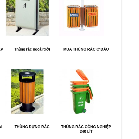
ỆP
Thùng rác ngoài trời
MUA THÙNG RÁC Ở ĐÂU
I
THÙNG ĐỰNG RÁC
THÙNG RÁC CÔNG NGHIỆP
240 LÍT