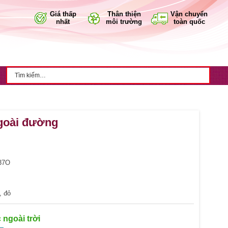
Giá thấp
Thân thiện
Vận chuyển
nhất
môi trường
toàn quốc
goài đường
37O
, đỏ
 ngoài trời