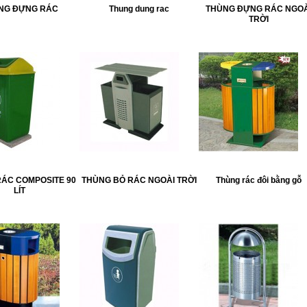
NG ĐỰNG RÁC
Thung dung rac
THÙNG ĐỰNG RÁC NGOÀ
TRỜI
ÁC COMPOSITE 90
THÙNG BỎ RÁC NGOÀI TRỜI
Thùng rác đôi bằng gỗ
LÍT