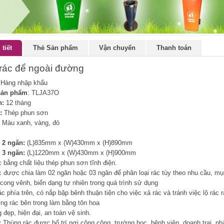
 tiết
Thẻ Sản phẩm
Vận chuyển
Thanh toán
rác để ngoài đường
Hàng nhập khẩu
sản phẩm
: TLJA37O
h:
12 tháng
:
Thép phun sơn
Màu xanh, vàng, đỏ
2 ngăn:
(L)835mm x (W)430mm x (H)890mm
3 ngăn:
(L)1220mm x (W)430mm x (H)900mm
c bằng chất liệu thép phun sơn tĩnh điện.
c được chia làm 02 ngăn hoặc 03 ngăn để phân loại rác tùy theo nhu cầu, m
 cong vênh, biến dạng tự nhiên trong quá trình sử dụng
c phía trên, có nắp bập bênh thuận tiện cho việc xả rác và tránh việc lộ rác r
ng rác bên trong làm bằng tôn hoa
 đẹp, hiện đại, an toàn vệ sinh.
t:
Thùng rác được bố trí nơi công cộng, trường học, bệnh viện, doanh trại, nh