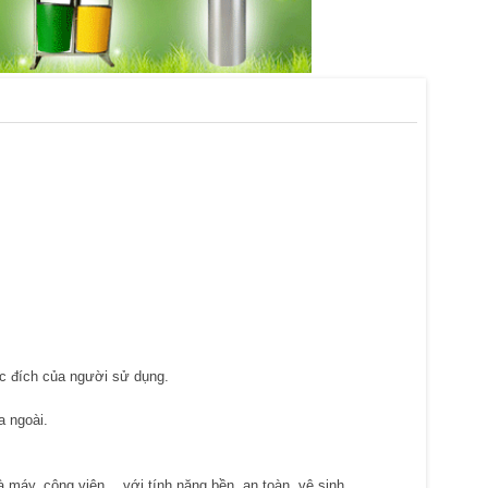
ục đích của người sử dụng.
a ngoài.
à máy, công viên… với tính năng bền, an toàn, vệ sinh