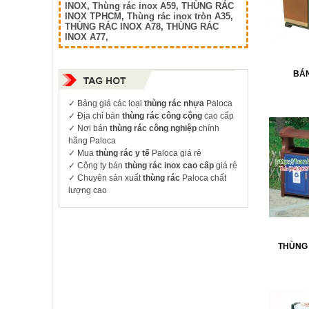
INOX
,
Thùng rác inox A59
,
THÙNG RÁC
INOX TPHCM
,
Thùng rác inox tròn A35
,
THÙNG RÁC INOX A78
,
THÙNG RÁC
INOX A77
,
BÁ
✓
Bảng giá các loại
thùng rác nhựa
Paloca
✓ Địa chỉ bán
thùng rác công cộng
cao cấp
✓ Nơi bán
thùng rác công nghiệp
chính
hãng Paloca
✓ Mua
thùng rác y tế
Paloca giá rẻ
✓ Công ty bán
thùng rác inox cao cấp
giá rẻ
✓ Chuyên sản xuất
thùng rác
Paloca chất
lượng cao
THÙNG