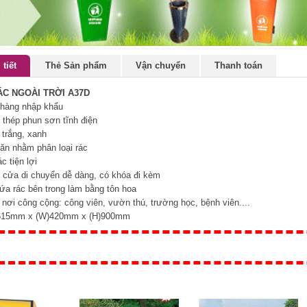
 tiết
Thẻ Sản phẩm
Vận chuyển
Thanh toán
C NGOÀI TRỜI A37D
 hàng nhập khẩu
: thép phun sơn tĩnh điện
 trắng, xanh
găn nhằm phân loại rác
c tiện lợi
 cửa di chuyển dễ dàng, có khóa đi kèm
ứa rác bên trong làm bằng tôn hoa
t: nơi công cộng: công viên, vườn thú, trường học, bệnh viên....
L)615mm x (W)420mm x (H)900mm