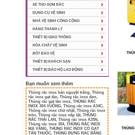
XE THU GOM RÁC
DỤNG CỤ VỆ SINH
NHÀ VỆ SINH CÔNG CỘNG
HÀNG THANH LÝ
THIẾT BỊ GIAO THÔNG
HÓA CHẤT VỆ SINH
THÙ
BỐT BẢO VỆ
THIẾT BỊ KHÁCH SẠN
THIẾT BỊ BẢO HỘ LAO ĐỘNG
Bạn muốn xem thêm
Thùng rác inox bán nguyệt trắng
,
Thùng
rác inox gạt tàn
,
Thùng rác inox đen
,
Thùng rác gạt tàn inox
,
THÙNG RÁC
INOX 304 VUÔNG
,
Thùng rác inox A34C
,
Thùng rác inox chữ nhật
,
Thùng rác inox
tròn
,
Thùng rác inox nắp lật
,
THÙNG
RÁC THÁI LAN
,
Thùng rác inox A35N
,
Thùng rác inox 304
,
THÙNG RÁC INOX
THÙNG 
MẠ VÀNG
,
THÙNG RÁC INOX CÓ GẠT
TÀN THUỐC
,
THÙNG ĐỰNG RÁC BẰNG