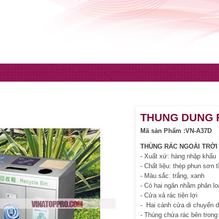
THUNG DUNG 
Mã sản Phẩm :VN-A37D
THÙNG RÁC NGOÀI TRỜI
- Xuất xứ: hàng nhập khẩu
- Chất liệu: thép phun sơn t
- Màu sắc: trắng, xanh
- Có hai ngăn nhằm phân loạ
- Cửa xả rác tiện lợi
- Hai cánh cửa di chuyển d
- Thùng chứa rác bên trong