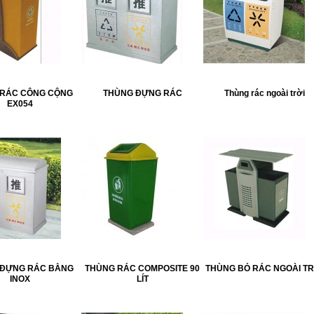
 RÁC CÔNG CỘNG
THÙNG ĐỰNG RÁC
Thùng rác ngoài trời
EX054
 ĐỰNG RÁC BẰNG
THÙNG RÁC COMPOSITE 90
THÙNG BỎ RÁC NGOÀI TR
INOX
LÍT