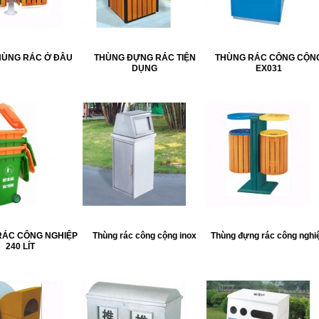
HÙNG RÁC Ở ĐÂU
THÙNG ĐỰNG RÁC TIỆN
THÙNG RÁC CÔNG CỘN
DỤNG
EX031
RÁC CÔNG NGHIỆP
Thùng rác công cộng inox
Thùng đựng rác công nghi
240 LÍT