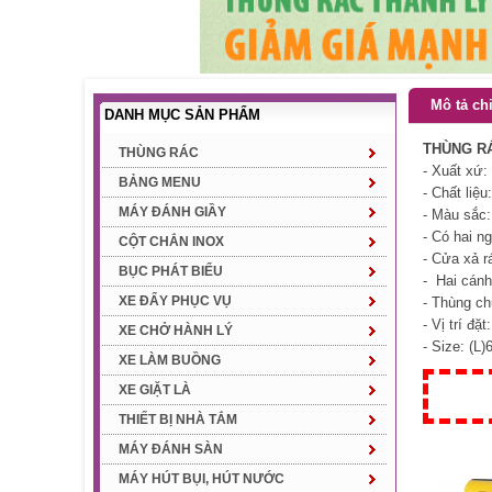
Mô tả chi
DANH MỤC SẢN PHẨM
THÙNG RÁ
THÙNG RÁC
- Xuất xứ:
BẢNG MENU
- Chất liệu
MÁY ĐÁNH GIẦY
- Màu sắc:
- Có hai n
CỘT CHẮN INOX
- Cửa xả rá
BỤC PHÁT BIỂU
- Hai cánh
XE ĐẨY PHỤC VỤ
- Thùng ch
- Vị trí đặ
XE CHỞ HÀNH LÝ
- Size: (
XE LÀM BUỒNG
XE GIẶT LÀ
THIẾT BỊ NHÀ TẮM
MÁY ĐÁNH SÀN
MÁY HÚT BỤI, HÚT NƯỚC