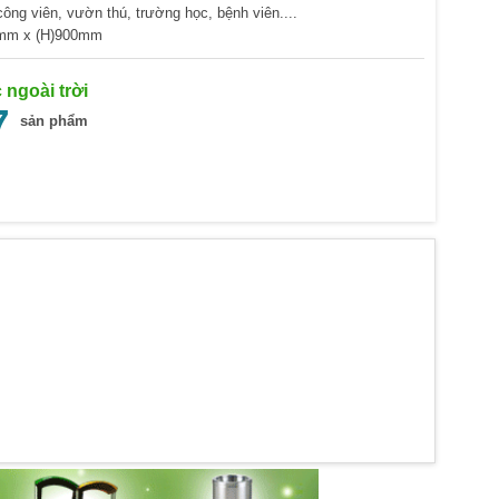
 công viên, vườn thú, trường học, bệnh viên....
0mm x (H)900mm
 ngoài trời
7
sản phẩm