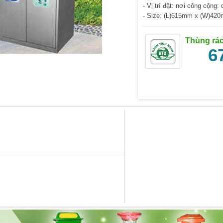
- Vị trí đặt: nơi công cộng:
- Size: (L)615mm x (W)42
Thùng rác
6