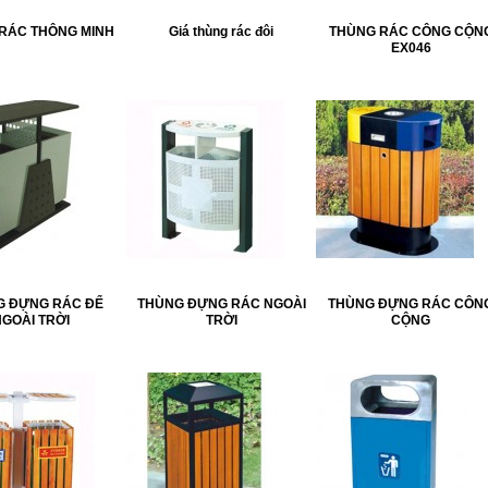
RÁC THÔNG MINH
Giá thùng rác đôi
THÙNG RÁC CÔNG CỘN
EX046
G ĐỰNG RÁC ĐỂ
THÙNG ĐỰNG RÁC NGOÀI
THÙNG ĐỰNG RÁC CÔN
NGOÀI TRỜI
TRỜI
CỘNG