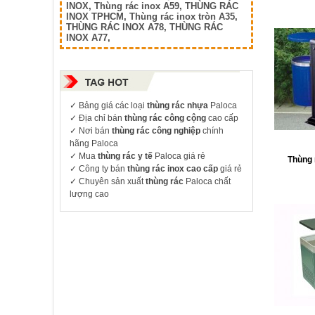
INOX
,
Thùng rác inox A59
,
THÙNG RÁC
INOX TPHCM
,
Thùng rác inox tròn A35
,
THÙNG RÁC INOX A78
,
THÙNG RÁC
INOX A77
,
✓
Bảng giá các loại
thùng rác nhựa
Paloca
✓ Địa chỉ bán
thùng rác công cộng
cao cấp
✓ Nơi bán
thùng rác công nghiệp
chính
hãng Paloca
✓ Mua
thùng rác y tế
Paloca giá rẻ
Thùng 
✓ Công ty bán
thùng rác inox cao cấp
giá rẻ
✓ Chuyên sản xuất
thùng rác
Paloca chất
lượng cao