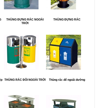
G
THÙNG ĐỰNG RÁC NGOÀI
THÙNG ĐỰNG RÁC
TRỜI
ệp
THÙNG RÁC ĐÔI NGOÀI TRỜI
Thùng rác để ngoài đường