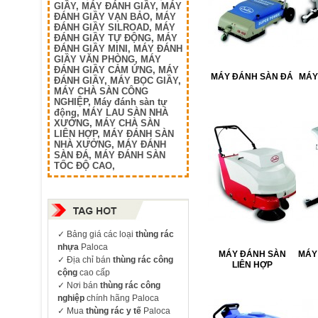
GIẦY
,
MÁY ĐÁNH GIẦY
,
MÁY
ĐÁNH GIẦY VẠN BẢO
,
MÁY
ĐÁNH GIẦY SILROAD
,
MÁY
ĐÁNH GIẦY TỰ ĐỘNG
,
MÁY
ĐÁNH GIẦY MINI
,
MÁY ĐÁNH
GIẦY VĂN PHÒNG
,
MÁY
ĐÁNH GIẦY CẢM ỨNG
,
MÁY
MÁY ĐÁNH SÀN ĐÁ
MÁY
ĐÁNH GIẦY
,
MÁY BỌC GIẦY
,
MÁY CHÀ SÀN CÔNG
NGHIỆP
,
Máy đánh sàn tự
động
,
MÁY LAU SÀN NHÀ
XƯỞNG
,
MÁY CHÀ SÀN
LIÊN HỢP
,
MÁY ĐÁNH SÀN
NHÀ XƯỞNG
,
MÁY ĐÁNH
SÀN ĐÁ
,
MÁY ĐÁNH SÀN
TỐC ĐỘ CAO
,
✓
Bảng giá các loại
thùng rác
nhựa
Paloca
MÁY ĐÁNH SÀN
MÁY
✓ Địa chỉ bán
thùng rác công
LIÊN HỢP
cộng
cao cấp
✓ Nơi bán
thùng rác công
nghiệp
chính hãng Paloca
✓ Mua
thùng rác y tế
Paloca