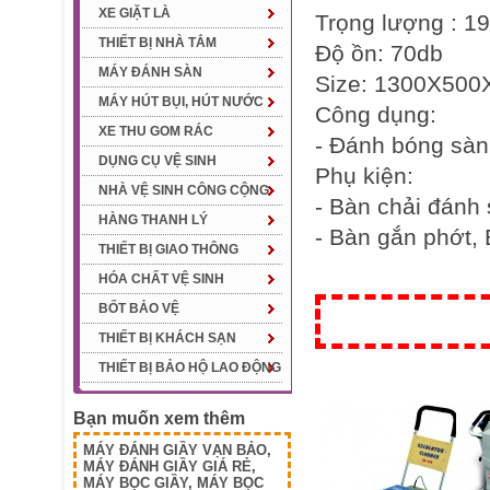
XE GIẶT LÀ
Trọng lượng : 1
THIẾT BỊ NHÀ TẮM
Độ ồn: 70db
MÁY ĐÁNH SÀN
Size: 1300X50
MÁY HÚT BỤI, HÚT NƯỚC
Công dụng:
XE THU GOM RÁC
- Đánh bóng sàn
DỤNG CỤ VỆ SINH
Phụ kiện:
NHÀ VỆ SINH CÔNG CỘNG
- Bàn chải đánh 
HÀNG THANH LÝ
- Bàn gắn phớt,
THIẾT BỊ GIAO THÔNG
HÓA CHẤT VỆ SINH
BỐT BẢO VỆ
THIẾT BỊ KHÁCH SẠN
THIẾT BỊ BẢO HỘ LAO ĐỘNG
Bạn muốn xem thêm
MÁY ĐÁNH GIẦY VẠN BẢO
,
MÁY ĐÁNH GIẦY GIÁ RẺ
,
MÁY BỌC GIẦY
,
MÁY BỌC