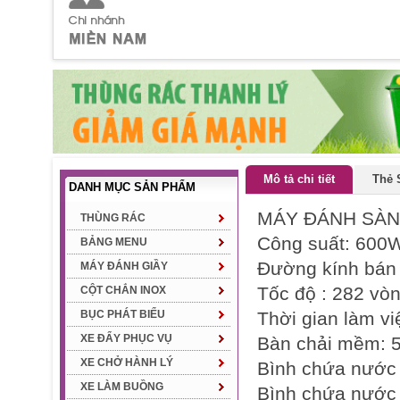
Mô tả chi tiết
Thẻ 
DANH MỤC SẢN PHẨM
MÁY ĐÁNH SÀN
THÙNG RÁC
Công suất: 600
BẢNG MENU
Đường kính bán c
MÁY ĐÁNH GIẦY
Tốc độ : 282 vò
CỘT CHẮN INOX
BỤC PHÁT BIỂU
Thời gian làm v
XE ĐẨY PHỤC VỤ
Bàn chải mềm:
XE CHỞ HÀNH LÝ
Bình chứa nước 
XE LÀM BUỒNG
Bình chứa nước