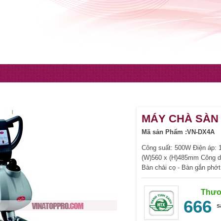
MÁY CHÀ SÀN 
Mã sản Phẩm :VN-DX4A
Công suất: 500W Điện áp: 
(W)560 x (H)485mm Công dụ
Bàn chải cọ - Bàn gắn phớt
Thươ
666
s