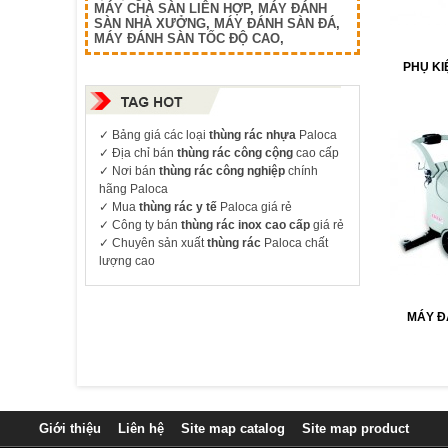
MÁY CHÀ SÀN LIÊN HỢP
,
MÁY ĐÁNH
SÀN NHÀ XƯỞNG
,
MÁY ĐÁNH SÀN ĐÁ
,
MÁY ĐÁNH SÀN TỐC ĐỘ CAO
,
PHỤ KI
✓
Bảng giá các loại
thùng rác nhựa
Paloca
✓ Địa chỉ bán
thùng rác công cộng
cao cấp
✓ Nơi bán
thùng rác công nghiệp
chính
hãng Paloca
✓ Mua
thùng rác y tế
Paloca giá rẻ
✓ Công ty bán
thùng rác inox cao cấp
giá rẻ
✓ Chuyên sản xuất
thùng rác
Paloca chất
lượng cao
MÁY Đ
Giới thiệu
Liên hệ
Site map catalog
Site map product