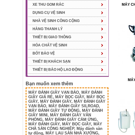
XE THU GOM RÁC
MÁY CH
DỤNG CỤ VỆ SINH
NHÀ VỆ SINH CÔNG CỘNG
HÀNG THANH LÝ
THIẾT BỊ GIAO THÔNG
HÓA CHẤT VỆ SINH
BỐT BẢO VỆ
THIẾT BỊ KHÁCH SẠN
THIẾT BỊ BẢO HỘ LAO ĐỘNG
MÁ
Bạn muốn xem thêm
MÁY ĐÁNH GIẦY VẠN BẢO
,
MÁY ĐÁNH
GIẦY GIÁ RẺ
,
MÁY BỌC GIẦY
,
MÁY BỌC
GIẦY
,
MÁY ĐÁNH GIẦY
,
MÁY ĐÁNH GIẦY
VẠN BẢO
,
MÁY ĐÁNH GIẦY SILROAD
,
MÁY ĐÁNH GIẦY TỰ ĐỘNG
,
MÁY ĐÁNH
GIẦY MINI
,
MÁY ĐÁNH GIẦY VĂN
PHÒNG
,
MÁY ĐÁNH GIẦY CẢM ỨNG
,
MÁY ĐÁNH GIẦY
,
MÁY BỌC GIẦY
,
MÁY
CHÀ SÀN CÔNG NGHIỆP
,
Máy đánh sàn
tự động
,
MÁY LAU SÀN NHÀ XƯỞNG
,