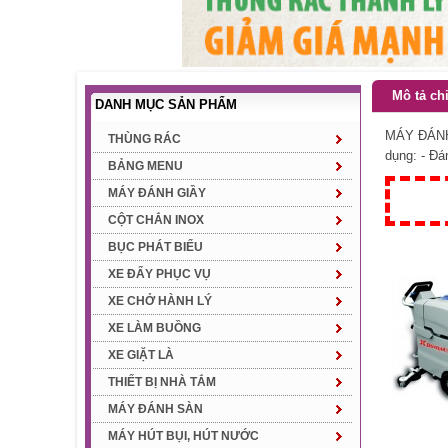
Mô tả chi
DANH MỤC SẢN PHẨM
MÁY ĐÁNH 
THÙNG RÁC
dụng: - Đá
BẢNG MENU
MÁY ĐÁNH GIẦY
CỘT CHẮN INOX
BỤC PHÁT BIỂU
XE ĐẨY PHỤC VỤ
XE CHỞ HÀNH LÝ
XE LÀM BUỒNG
XE GIẶT LÀ
THIẾT BỊ NHÀ TẮM
MÁY ĐÁNH SÀN
MÁY HÚT BỤI, HÚT NƯỚC