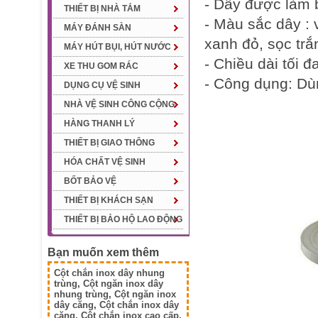
- Dây được làm 
THIẾT BỊ NHÀ TẮM
- Màu sắc dây :
MÁY ĐÁNH SÀN
xanh đỏ, sọc tr
MÁY HÚT BỤI, HÚT NƯỚC
- Chiều dài tối 
XE THU GOM RÁC
- Công dụng: D
DỤNG CỤ VỆ SINH
NHÀ VỆ SINH CÔNG CỘNG
HÀNG THANH LÝ
THIẾT BỊ GIAO THÔNG
HÓA CHẤT VỆ SINH
BỐT BẢO VỆ
THIẾT BỊ KHÁCH SẠN
THIẾT BỊ BẢO HỘ LAO ĐỘNG
Bạn muốn xem thêm
Cột chắn inox dây nhung
trùng
,
Cột ngăn inox dây
nhung trùng
,
Cột ngăn inox
dây căng
,
Cột chắn inox dây
căng
,
Cột chắn inox cao cấp
,