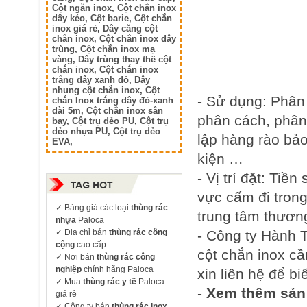
Cột ngăn inox
,
Cột chắn inox
dây kéo
,
Cột barie
,
Cột chắn
inox giá rẻ
,
Dây căng cột
chắn inox
,
Cột chắn inox dây
trùng
,
Cột chắn inox mạ
vàng
,
Dây trùng thay thế cột
chắn inox
,
Cột chắn inox
trắng dây xanh đỏ
,
Dây
nhung cột chắn inox
,
Cột
- Sử dụng: Phân 
chắn Inox trắng dây đỏ-xanh
dài 5m
,
Cột chắn inox sân
phân cách, phân
bay
,
Cột trụ dẻo PU
,
Cột trụ
dẻo nhựa PU
,
Cột trụ dẻo
lập hàng rào bả
EVA
,
kiện …
- Vị trí đặt: Tiề
vực cấm đi trong
✓
Bảng giá các loại
thùng rác
trung tâm thươn
nhựa
Paloca
- Công ty Hành 
✓ Địa chỉ bán
thùng rác công
cộng
cao cấp
cột chắn inox cầ
✓ Nơi bán
thùng rác công
nghiệp
chính hãng Paloca
xin liên hệ để biế
✓ Mua
thùng rác y tế
Paloca
-
Xem thêm sản
giá rẻ
✓ Công ty bán
thùng rác inox