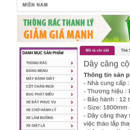
Mô tả chi tiết
Thẻ 
DANH MỤC SẢN PHẨM
Dây căng cộ
THÙNG RÁC
BẢNG MENU
Thông tin sản 
MÁY ĐÁNH GIẦY
- Nhà cung cấp 
CỘT CHẮN INOX
- Thương hiệu :
BỤC PHÁT BIỂU
- Bảo hành : 12 
XE ĐẨY PHỤC VỤ
- Size: 1800mm
XE CHỞ HÀNH LÝ
- Dây căng thay 
XE LÀM BUỒNG
việc tháo lắp th
XE GIẶT LÀ