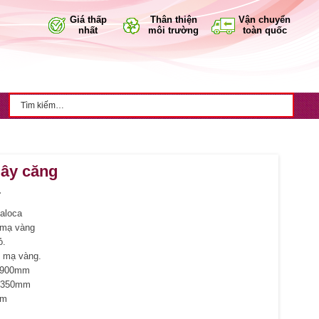
Giá thấp
Thân thiện
Vận chuyển
nhất
môi trường
toàn quốc
dây căng
.
aloca
x mạ vàng
ỏ.
, mạ vàng.
: 900mm
: 350mm
mm