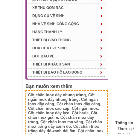
XE THU GOM RÁC
DỤNG CỤ VỆ SINH
NHÀ VỆ SINH CÔNG CỘNG
HÀNG THANH LÝ
THIẾT BỊ GIAO THÔNG
HÓA CHẤT VỆ SINH
BỐT BẢO VỆ
THIẾT BỊ KHÁCH SẠN
THIẾT BỊ BẢO HỘ LAO ĐỘNG
Bạn muốn xem thêm
Cột chắn inox dây nhung trùng
,
Cột
ngăn inox dây nhung trùng
,
Cột ngăn
inox dây căng
,
Cột chắn inox dây căng
,
Cột chắn inox cao cấp
,
Cột ngăn inox
,
Cột chắn inox dây kéo
,
Cột barie
,
Cột
chắn inox giá rẻ
,
Cột chắn inox dây
trùng
,
Cột chắn inox mạ vàng
,
Cột chắn
Thông tin
inox trắng dây xanh đỏ
,
Cột chắn Inox
- Thương h
trắng dây đỏ-xanh dài 5m
,
Cột chắn inox