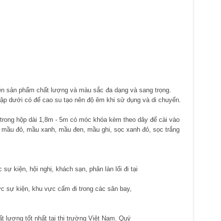
nên sản phẩm chất lượng và màu sắc đa dạng và sang trọng.
ập dưới có đế cao su tạo nên độ êm khi sử dụng và di chuyển.
n trong hộp dài 1,8m - 5m có móc khóa kèm theo dây để cài vào
, mầu đỏ, mầu xanh, mầu đen, mầu ghi, sọc xanh đỏ, sọc trắng
sự kiện, hội nghị, khách sạn, phân làn lối đi tại
hức sự kiện, khu vực cấm đi trong các sân bay,
t lượng tốt nhất tại thị trường Việt Nam. Quý