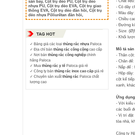
- Chất liệ
sân bay
,
Cột trụ dẻo PU
,
Cột trụ dẻo
nhựa PU
,
Cột trụ dẻo EVA
,
Cột trụ giao
- Có dây c
thông EVA
,
Cột trụ dẻo đàn hồi
,
Cột trụ
- Màu dây
dẻo nhựa Pôliurêtan đàn hồi
,
- Chiều c
- Đường k
- Size: (
- Khối lượ
✓
Bảng giá các loại
thùng rác nhựa
Paloca
Mô tả sản
✓ Địa chỉ bán
thùng rác công cộng
cao cấp
✓ Nơi bán
thùng rác công nghiệp
chính
- Thân cột
hãng Paloca
- Chân đế:
✓ Mua
thùng rác y tế
Paloca giá rẻ
- Nắp đế :
✓ Công ty bán
thùng rác inox cao cấp
giá rẻ
- Hộp dây:
✓ Chuyên sản xuất
thùng rác
Paloca chất
cột kế tiế
lượng cao
xanh, khác
Ứng dụng 
- Với kiểu
các buổi đ
- Vị trí đ
tòa nhà, k
Công ty H