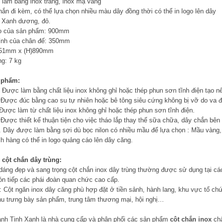
u: làm bằng inox trắng, inox mạ vàng
hắn đi kèm, có thể lựa chọn nhiều màu dây đồng thời có thể in logo lên dây
: Xanh dương, đỏ.
ao của sản phẩm: 900mm
ính của chân đế: 350mm
Ø)51mm x (H)890mm
ng: 7 kg
 phẩm:
: Được làm bằng chất liệu inox không ghỉ hoặc thép phun sơn tĩnh điện tạo 
 Được đúc bằng cao su tự nhiên hoặc bê tông siêu cứng không bị vỡ do va đ
 Được làm từ chất liệu inox không ghỉ hoặc thép phun sơn tĩnh điện.
 Được thiết kế thuận tiện cho việc tháo lắp thay thế sữa chữa, dây chắn bê
p. Dây được làm bằng sợi dù bọc nilon có nhiều mầu để lựa chọn : Mầu vàng
h hàng có thể in logo quảng cáo lên dây căng.
cột chắn dây trùng:
 dáng đẹp và sang trọng cột chắn inox dây trùng thường được sử dụng tại các 
ón tiếp các phái đoàn quan chức cao cấp.
ặt : Cột ngăn inox dây căng phù hợp đặt ở tiền sảnh, hành lang, khu vực tổ c
hu trưng bày sản phẩm, trung tâm thương mại, hội nghị…
ành Tinh Xanh là nhà cung cấp và phân phối các sản phẩm
cột chắn inox
chấ