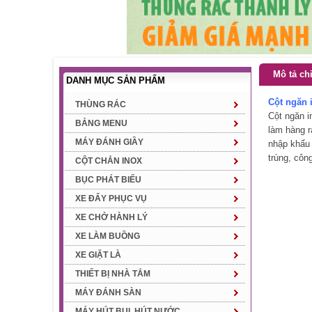
Mô tả chi
DANH MỤC SẢN PHẨM
Cột ngăn 
THÙNG RÁC
Cột ngăn i
BẢNG MENU
làm hàng r
MÁY ĐÁNH GIẦY
nhập khẩu 
trùng, công
CỘT CHẮN INOX
BỤC PHÁT BIỂU
XE ĐẨY PHỤC VỤ
XE CHỞ HÀNH LÝ
XE LÀM BUỒNG
XE GIẶT LÀ
THIẾT BỊ NHÀ TẮM
MÁY ĐÁNH SÀN
MÁY HÚT BỤI, HÚT NƯỚC