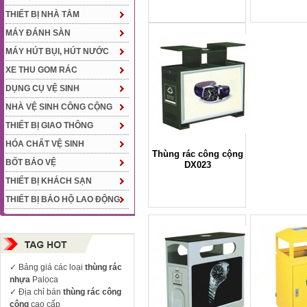
THIẾT BỊ NHÀ TẮM
MÁY ĐÁNH SÀN
MÁY HÚT BỤI, HÚT NƯỚC
XE THU GOM RÁC
DỤNG CỤ VỆ SINH
NHÀ VỆ SINH CÔNG CỘNG
THIẾT BỊ GIAO THÔNG
HÓA CHẤT VỆ SINH
Thùng rác công cộng
BỐT BẢO VỆ
DX023
THIẾT BỊ KHÁCH SẠN
THIẾT BỊ BẢO HỘ LAO ĐỘNG
✓
Bảng giá các loại
thùng rác
nhựa
Paloca
✓ Địa chỉ bán
thùng rác công
cộng
cao cấp