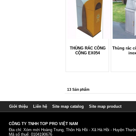
THÙNG RÁC CÔNG
Thùng rác c
CỘNG EX054
ino
13 Sản phẩm
Giới thiệu
Liên hệ
Site map catalog
Site map product
CÔNG TY TNHH TOP PRO VIỆT NAM
Địa chỉ: Xóm mới Hoàng Trung, Thôn Hà Hồi - Xã Hà Hồi - Huyện Thườn
Mã số thuế: 0104190676