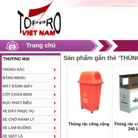
Trang chủ
Sản phẩm gắn thẻ 'TH
THƯƠNG MẠI
THÙNG RÁC
BẢNG MENU
MÁY ĐÁNH GIẦY
CỘT CHẮN INOX
BỤC PHÁT BIỂU
XE ĐẨY PHỤC VỤ
XE CHỞ HÀNH LÝ
Thùng rác công cộng
Thùng rác c
XE LÀM BUỒNG
240 L
XE GIẶT LÀ