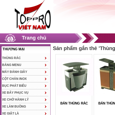
Trang chủ
Sản phẩm gắn thẻ 'Thùng
THƯƠNG MẠI
THÙNG RÁC
BẢNG MENU
MÁY ĐÁNH GIẦY
CỘT CHẮN INOX
BỤC PHÁT BIỂU
XE ĐẨY PHỤC VỤ
XE CHỞ HÀNH LÝ
BÁN THÙNG RÁC
BÁN THÙ
XE LÀM BUỒNG
XE GIẶT LÀ