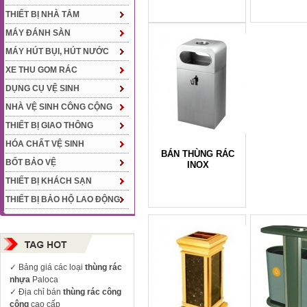
THIẾT BỊ NHÀ TẮM
MÁY ĐÁNH SÀN
MÁY HÚT BỤI, HÚT NƯỚC
XE THU GOM RÁC
DỤNG CỤ VỆ SINH
NHÀ VỆ SINH CÔNG CỘNG
THIẾT BỊ GIAO THÔNG
HÓA CHẤT VỆ SINH
BÁN THÙNG RÁC
BỐT BẢO VỆ
INOX
THIẾT BỊ KHÁCH SẠN
THIẾT BỊ BẢO HỘ LAO ĐỘNG
✓
Bảng giá các loại
thùng rác
nhựa
Paloca
✓ Địa chỉ bán
thùng rác công
cộng
cao cấp