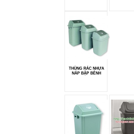
THÙNG RÁC NHỰA
NẮP BẬP BÊNH