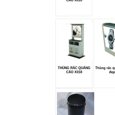
CÁO X010
THÙNG RÁC QUẢNG
Thùng rác q
CÁO X018
đẹ