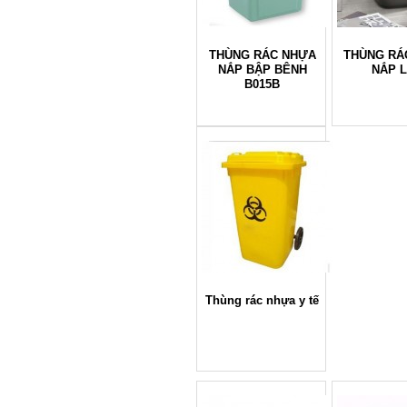
THÙNG RÁC NHỰA
THÙNG RÁ
NẮP BẬP BÊNH
NẮP 
B015B
Thùng rác nhựa y tế