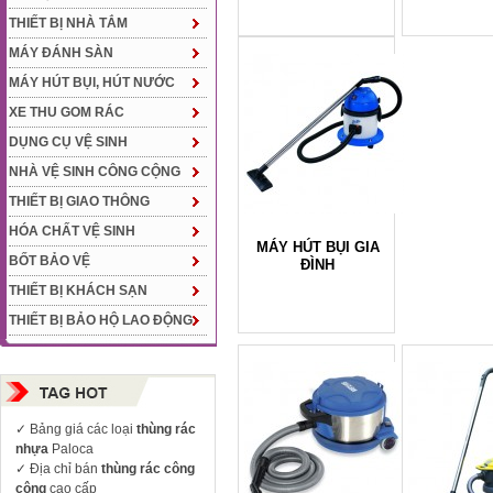
THIẾT BỊ NHÀ TẮM
MÁY ĐÁNH SÀN
MÁY HÚT BỤI, HÚT NƯỚC
XE THU GOM RÁC
DỤNG CỤ VỆ SINH
NHÀ VỆ SINH CÔNG CỘNG
THIẾT BỊ GIAO THÔNG
HÓA CHẤT VỆ SINH
MÁY HÚT BỤI GIA
BỐT BẢO VỆ
ĐÌNH
THIẾT BỊ KHÁCH SẠN
THIẾT BỊ BẢO HỘ LAO ĐỘNG
✓
Bảng giá các loại
thùng rác
nhựa
Paloca
✓ Địa chỉ bán
thùng rác công
cộng
cao cấp