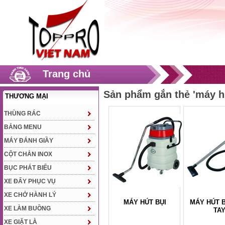
Trang chủ
Sản phẩm gắn thẻ 'máy hú
THƯƠNG MẠI
THÙNG RÁC
BẢNG MENU
MÁY ĐÁNH GIẦY
CỘT CHẮN INOX
BỤC PHÁT BIỂU
XE ĐẨY PHỤC VỤ
XE CHỞ HÀNH LÝ
MÁY HÚT BỤI
MÁY HÚT 
XE LÀM BUỒNG
TA
XE GIẶT LÀ