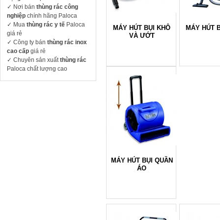
✓ Nơi bán
thùng rác công
nghiệp
chính hãng Paloca
✓ Mua
thùng rác y tế
Paloca
MÁY HÚT BỤI KHÔ
MÁY HÚT B
giá rẻ
VÀ ƯỚT
✓ Công ty bán
thùng rác inox
cao cấp
giá rẻ
✓ Chuyên sản xuất
thùng rác
Paloca chất lượng cao
MÁY HÚT BỤI QUẦN
ÁO