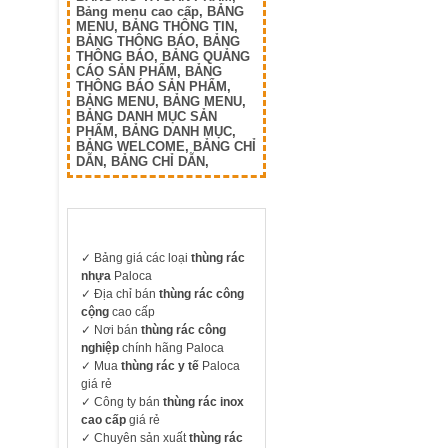
Bảng menu cao cấp
,
BẢNG
MENU
,
BẢNG THÔNG TIN
,
BẢNG THÔNG BÁO
,
BẢNG
THÔNG BÁO
,
BẢNG QUẢNG
CÁO SẢN PHẨM
,
BẢNG
THÔNG BÁO SẢN PHẨM
,
BẢNG MENU
,
BẢNG MENU
,
BẢNG DANH MỤC SẢN
PHẨM
,
BẢNG DANH MỤC
,
BẢNG WELCOME
,
BẢNG CHỈ
DẪN
,
BẢNG CHỈ DẪN
,
✓
Bảng giá các loại
thùng rác
nhựa
Paloca
✓ Địa chỉ bán
thùng rác công
cộng
cao cấp
✓ Nơi bán
thùng rác công
nghiệp
chính hãng Paloca
✓ Mua
thùng rác y tế
Paloca
giá rẻ
✓ Công ty bán
thùng rác inox
cao cấp
giá rẻ
✓ Chuyên sản xuất
thùng rác