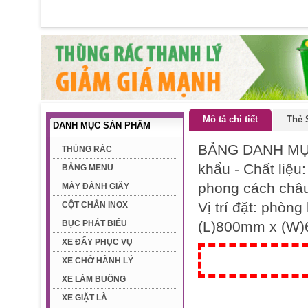
Mô tả chi tiết
Thẻ 
DANH MỤC SẢN PHẨM
BẢNG DANH MỤC
THÙNG RÁC
khẩu - Chất liệu
BẢNG MENU
phong cách châu 
MÁY ĐÁNH GIẦY
Vị trí đặt: phòng
CỘT CHẮN INOX
BỤC PHÁT BIỂU
(L)800mm x (W
XE ĐẨY PHỤC VỤ
XE CHỞ HÀNH LÝ
XE LÀM BUỒNG
XE GIẶT LÀ