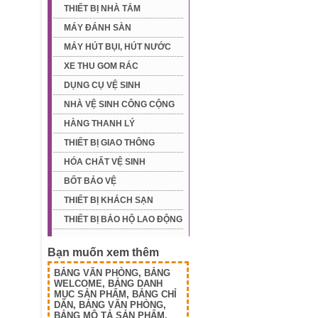
THIẾT BỊ NHÀ TẮM
MÁY ĐÁNH SÀN
MÁY HÚT BỤI, HÚT NƯỚC
XE THU GOM RÁC
DỤNG CỤ VỆ SINH
NHÀ VỆ SINH CÔNG CỘNG
HÀNG THANH LÝ
THIẾT BỊ GIAO THÔNG
HÓA CHẤT VỆ SINH
BỐT BẢO VỆ
THIẾT BỊ KHÁCH SẠN
THIẾT BỊ BẢO HỘ LAO ĐỘNG
Bạn muốn xem thêm
BẢNG VĂN PHÒNG
,
BẢNG
WELCOME
,
BẢNG DANH
MỤC SẢN PHẨM
,
BẢNG CHỈ
DẪN
,
BẢNG VĂN PHÒNG
,
BẢNG MÔ TẢ SẢN PHẨM
,