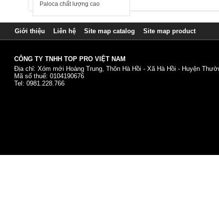
Paloca chất lượng cao
Giới thiệu
Liên hệ
Site map catalog
Site map product
CÔNG TY TNHH TOP PRO VIỆT NAM
Địa chỉ: Xóm mới Hoàng Trung, Thôn Hà Hồi - Xã Hà Hồi - Huyện Thườn
Mã số thuế: 0104190676
Tel: 0981.228.766